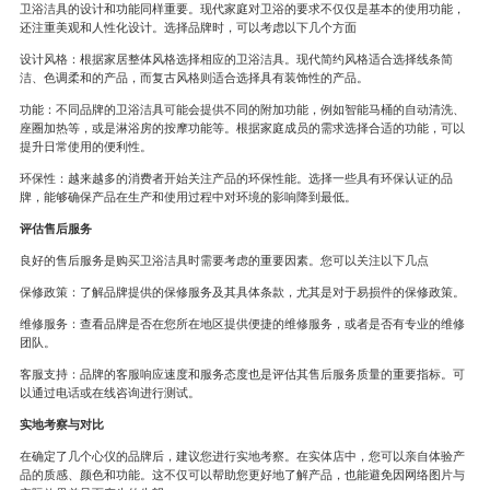
卫浴洁具的设计和功能同样重要。现代家庭对卫浴的要求不仅仅是基本的使用功能，
还注重美观和人性化设计。选择品牌时，可以考虑以下几个方面
设计风格：根据家居整体风格选择相应的卫浴洁具。现代简约风格适合选择线条简
洁、色调柔和的产品，而复古风格则适合选择具有装饰性的产品。
功能：不同品牌的卫浴洁具可能会提供不同的附加功能，例如智能马桶的自动清洗、
座圈加热等，或是淋浴房的按摩功能等。根据家庭成员的需求选择合适的功能，可以
提升日常使用的便利性。
环保性：越来越多的消费者开始关注产品的环保性能。选择一些具有环保认证的品
牌，能够确保产品在生产和使用过程中对环境的影响降到最低。
评估售后服务
良好的售后服务是购买卫浴洁具时需要考虑的重要因素。您可以关注以下几点
保修政策：了解品牌提供的保修服务及其具体条款，尤其是对于易损件的保修政策。
维修服务：查看品牌是否在您所在地区提供便捷的维修服务，或者是否有专业的维修
团队。
客服支持：品牌的客服响应速度和服务态度也是评估其售后服务质量的重要指标。可
以通过电话或在线咨询进行测试。
实地考察与对比
在确定了几个心仪的品牌后，建议您进行实地考察。在实体店中，您可以亲自体验产
品的质感、颜色和功能。这不仅可以帮助您更好地了解产品，也能避免因网络图片与