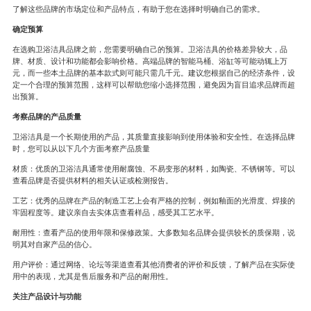
了解这些品牌的市场定位和产品特点，有助于您在选择时明确自己的需求。
确定预算
在选购卫浴洁具品牌之前，您需要明确自己的预算。卫浴洁具的价格差异较大，品
牌、材质、设计和功能都会影响价格。高端品牌的智能马桶、浴缸等可能动辄上万
元，而一些本土品牌的基本款式则可能只需几千元。建议您根据自己的经济条件，设
定一个合理的预算范围，这样可以帮助您缩小选择范围，避免因为盲目追求品牌而超
出预算。
考察品牌的产品质量
卫浴洁具是一个长期使用的产品，其质量直接影响到使用体验和安全性。在选择品牌
时，您可以从以下几个方面考察产品质量
材质：优质的卫浴洁具通常使用耐腐蚀、不易变形的材料，如陶瓷、不锈钢等。可以
查看品牌是否提供材料的相关认证或检测报告。
工艺：优秀的品牌在产品的制造工艺上会有严格的控制，例如釉面的光滑度、焊接的
牢固程度等。建议亲自去实体店查看样品，感受其工艺水平。
耐用性：查看产品的使用年限和保修政策。大多数知名品牌会提供较长的质保期，说
明其对自家产品的信心。
用户评价：通过网络、论坛等渠道查看其他消费者的评价和反馈，了解产品在实际使
用中的表现，尤其是售后服务和产品的耐用性。
关注产品设计与功能