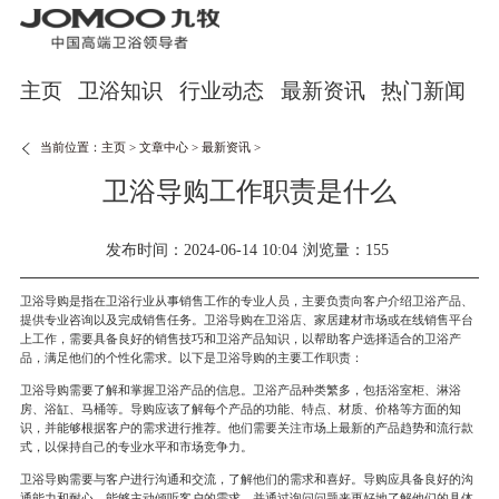
主页
卫浴知识
行业动态
最新资讯
热门新闻
当前位置：
主页
>
文章中心
>
最新资讯
>
卫浴导购工作职责是什么
发布时间：2024-06-14 10:04
浏览量：155
卫浴导购是指在卫浴行业从事销售工作的专业人员，主要负责向客户介绍卫浴产品、
提供专业咨询以及完成销售任务。卫浴导购在卫浴店、家居建材市场或在线销售平台
上工作，需要具备良好的销售技巧和卫浴产品知识，以帮助客户选择适合的卫浴产
品，满足他们的个性化需求。以下是卫浴导购的主要工作职责：
卫浴导购需要了解和掌握卫浴产品的信息。卫浴产品种类繁多，包括浴室柜、淋浴
房、浴缸、马桶等。导购应该了解每个产品的功能、特点、材质、价格等方面的知
识，并能够根据客户的需求进行推荐。他们需要关注市场上最新的产品趋势和流行款
式，以保持自己的专业水平和市场竞争力。
卫浴导购需要与客户进行沟通和交流，了解他们的需求和喜好。导购应具备良好的沟
通能力和耐心，能够主动倾听客户的需求，并通过询问问题来更好地了解他们的具体