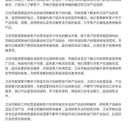
要求。只有深入了解客户，导购才能提供更准确的建议和卫浴产品选择。
卫浴导购需要提供专业的咨询和解答客户的问题。导购需要了解各种卫浴产品的安
装、使用和维护知识，并能够向客户提供专业的指导和建议。他们需要解答客户关于
产品性能、质量、使用寿命以及售后服务等方面的疑虑，引导客户正确地选择和购买
产品。
卫浴导购需要根据客户的需求提供个性化的解决方案。每个客户的需求都是独特的，
导购应该帮助他们找到最佳的卫浴产品组合，同时考虑到客户的预算和使用需求。导
购可以根据客户家居的风格和装修风格，提供相应的设计建议，以满足客户的整体装
修需求。
卫浴导购需要积极促成销售并达成销售目标。导购应该充分了解公司的销售政策和推
广活动，有效地与客户沟通，提高客户购买的意愿。他们需要引导客户完成购买流
程，提供必要的售后服务，并跟进客户的满意度。卫浴导购还应积极开展市场调研和
竞争情报的收集，为销售策略的制定和改进提供参考依据。
卫浴导购需要不断学习和提升自己的销售技巧和产品知识。卫浴行业发展迅速，产品
更新换代的速度很快，导购需要持续关注行业的新动态，不断学习和提高自己的专业
素养。他们可以参加培训课程、学习相关资料，增强自己的专业能力，提高销售水
平。
卫浴导购的工作职责是根据客户的需求提供专业的产品咨询和解答，帮助客户选购合
适的卫浴产品，并通过积极的销售和服务，促成销售并达到销售目标。卫浴导购在提
供专业咨询和销售服务的也需要不断学习和提升自己的销售技巧和产品知识，以适应
行业的变化和发展。