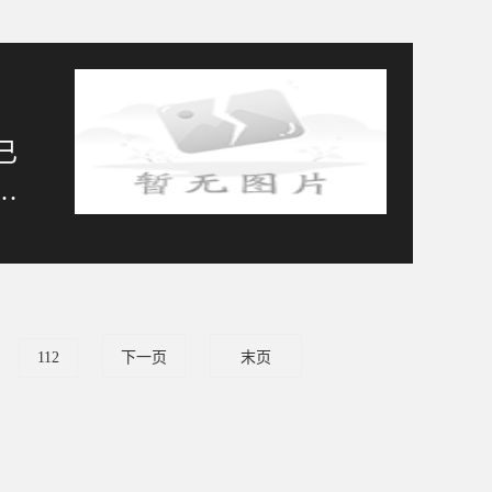
已
在
112
下一页
末页