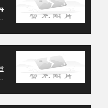
每
众
重
着