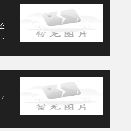
还
，
平
争