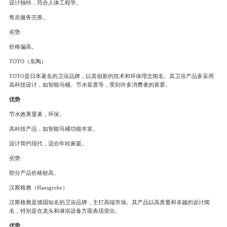
设计独特，符合人体工程学。
售后服务完善。
劣势
价格偏高。
TOTO（东陶）
TOTO是日本著名的卫浴品牌，以其创新的技术和环保理念闻名。其卫浴产品多采用
高科技设计，如智能马桶、节水装置等，受到许多消费者的喜爱。
优势
节水效果显著，环保。
高科技产品，如智能马桶功能丰富。
设计简约现代，适合年轻家庭。
劣势
部分产品价格较高。
汉斯格雅（Hansgrohe）
汉斯格雅是德国知名的卫浴品牌，主打高端市场。其产品以高质量和卓越的设计闻
名，特别是在龙头和淋浴设备方面表现突出。
优势