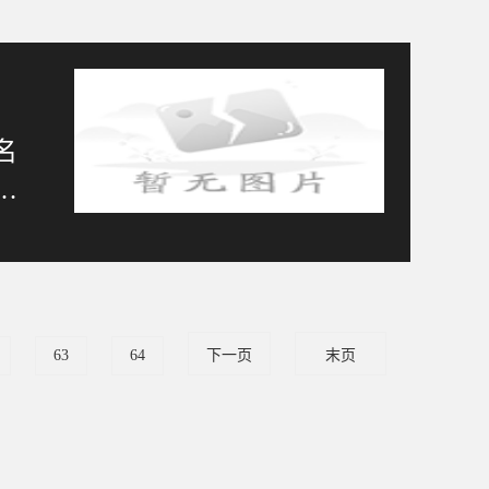
名
根
63
64
下一页
末页