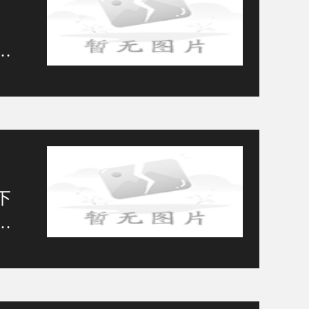
费
下
体