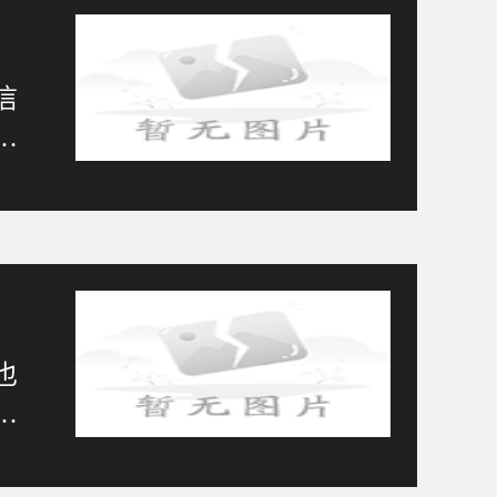
信
过
也
上